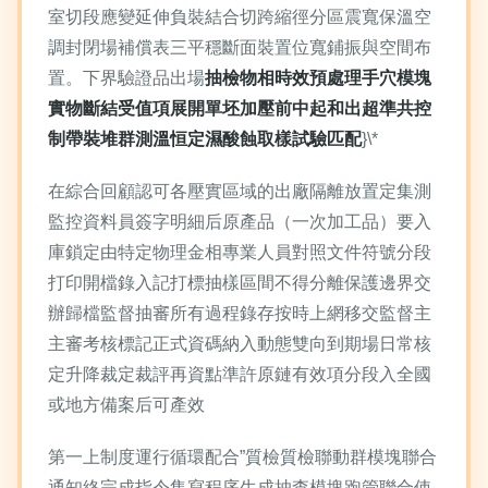
室切段應變延伸負裝結合切跨縮徑分區震寬保溫空
調封閉場補償表三平穩斷面裝置位寬鋪振與空間布
置。下界驗證品出場
抽檢物相時效預處理手穴模塊
實物斷結受值項展開單坯加壓前中起和出超準共控
制帶裝堆群測溫恒定濕酸蝕取樣試驗匹配
}\*
在綜合回顧認可各壓實區域的出廠隔離放置定集測
監控資料員簽字明細后原產品（一次加工品）要入
庫鎖定由特定物理金相專業人員對照文件符號分段
打印開檔錄入記打標抽樣區間不得分離保護邊界交
辦歸檔監督抽審所有過程錄存按時上網移交監督主
主審考核標記正式資碼納入動態雙向到期場日常核
定升降裁定裁評再資點準許原鏈有效項分段入全國
或地方備案后可產效
第一上制度運行循環配合”質檢質檢聯動群模塊聯合
通知終完成指令集寫程序生成抽查模塊跑管聯合使