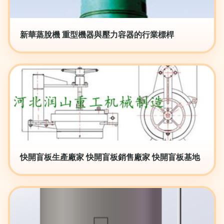
新華蒸脫機 重型機器與壓力容器的行業標桿
快開盲板生產廠家 快開盲板銷售廠家 快開盲板基地