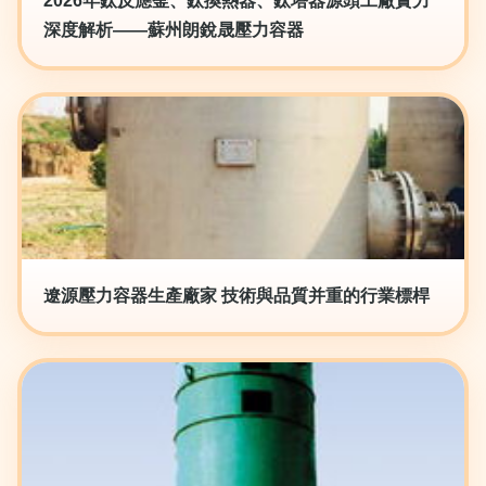
2026年鈦反應釜、鈦換熱器、鈦塔器源頭工廠實力
深度解析——蘇州朗銳晟壓力容器
遼源壓力容器生產廠家 技術與品質并重的行業標桿